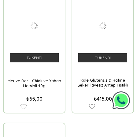
TÜKENDI
TÜKENDI
Kale Glutensiz & Rafine
Meyve Bar - Chialı ve Yaban
Şeker İlavesiz Antep Fıstıklı
Mersinli 40g
Muska Tatlısı 230 g
₺65,00
₺415,00