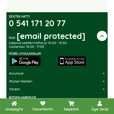
DESTEK HATTI
0 541 171 20 77
[email protected]
Mail:
Çalışma saatleri hafta içi: 10:00 - 19:00
Cumartesi: 10:00 - 17:00
MOBIL UYGULAMALAR
Kurumsal
Müşteri İlişkileri
Yardım
BIZDEN HABERLER
Bültenimize Üye Olun ! Tüm İndirim ve Fırsatlardan İlk Sizin
Haberiniz Olsun !
Anasayfa
Favorilerim
Sepetim
Üye Girişi