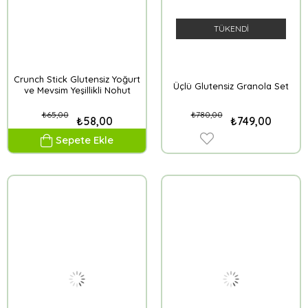
TÜKENDI
Crunch Stick Glutensiz Yoğurt
Üçlü Glutensiz Granola Set
ve Mevsim Yeşillikli Nohut
Cipsi 85
₺65,00
₺780,00
₺58,00
₺749,00
Sepete Ekle