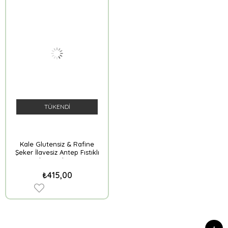
TÜKENDI
Kale Glutensiz & Rafine
Şeker İlavesiz Antep Fıstıklı
Rulo Pestil 230 g
₺415,00