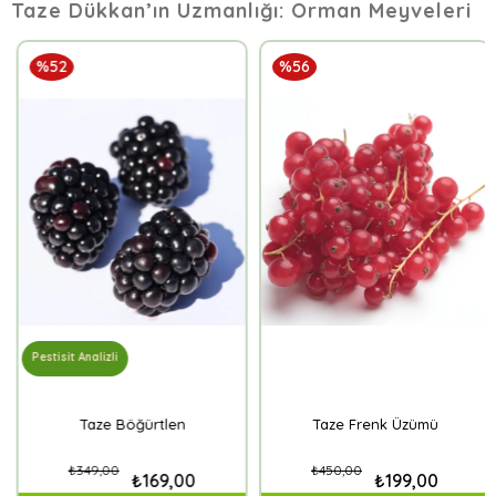
Taze Dükkan’ın Uzmanlığı: Orman Meyveleri
%52
%56
Pestisit Analizli
Taze Böğürtlen
Taze Frenk Üzümü
₺349,00
₺450,00
₺169,00
₺199,00