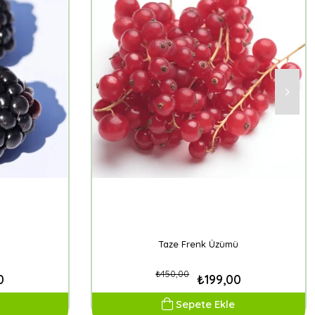
Taze Frenk Üzümü
₺450,00
0
₺199,00
Sepete Ekle