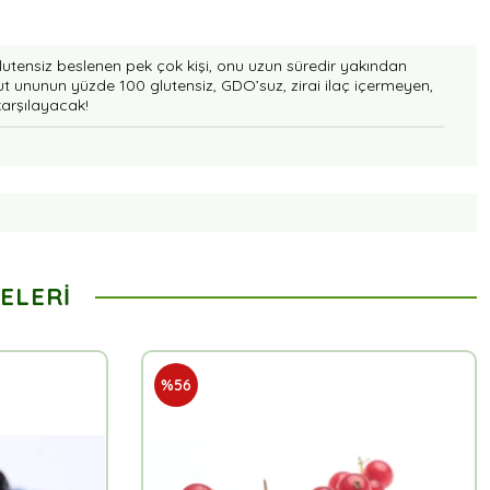
glutensiz beslenen pek çok kişi, onu uzun süredir yakından
nohut ununun yüzde 100 glutensiz, GDO’suz, zirai ilaç içermeyen,
karşılayacak!
ELERI
%56