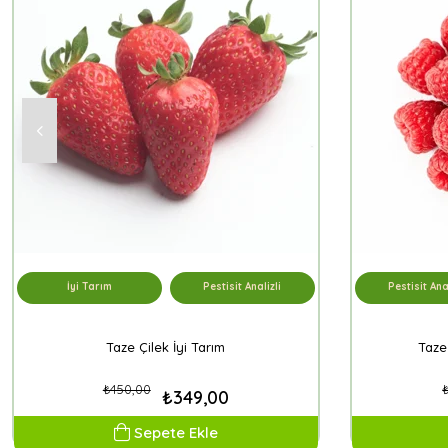
İyi Tarım
Pestisit Analizli
Pestisit Anal
Taze Çilek İyi Tarım
Taze
₺450,00
₺349,00
Sepete Ekle