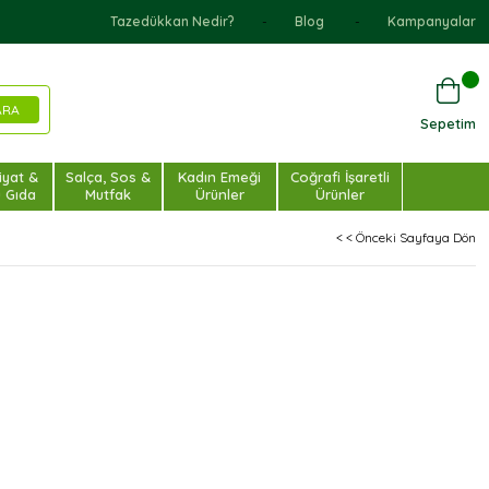
Tazedükkan Nedir?
Blog
Kampanyalar
Sepetim
iyat &
Salça, Sos &
Kadın Emeği
Coğrafi İşaretli
u Gıda
Mutfak
Ürünler
Ürünler
< < Önceki Sayfaya Dön