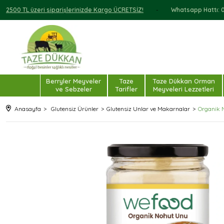
2500 TL üzeri siparişlerinizde Kargo ÜCRETSİZ!
Whatsapp Hattı: 0 
Berryler Meyveler
Taze
Taze Dükkan Orman
ve Sebzeler
Tarifler
Meyveleri Lezzetleri
Anasayfa
Glutensiz Ürünler
Glutensiz Unlar ve Makarnalar
Organik 