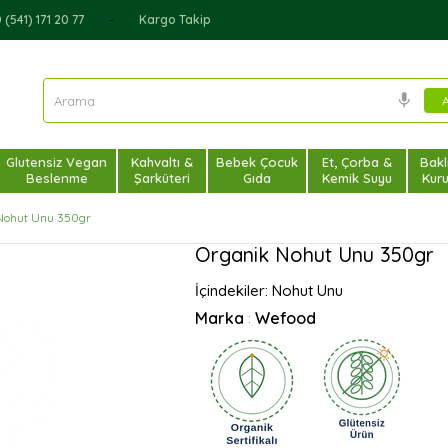
(541) 171 20 77
Kargo Takip
Glutensiz Vegan
Kahvaltı &
Bebek Çocuk
Et, Çorba &
Bakl
Beslenme
Şarküteri
Gıda
Kemik Suyu
Kur
Nohut Unu 350gr
Organik Nohut Unu 350gr
İçindekiler: Nohut Unu
Marka
Wefood
: