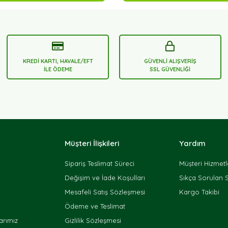
KREDİ KARTI, HAVALE/EFT
GÜVENLİ ALIŞVERİŞ
İLE ÖDEME
SSL GÜVENLİĞİ
Müşteri İlişkileri
Yardım
Sipariş Teslimat Süreci
Müşteri Hizmetl
Değişim ve İade Koşulları
Sıkça Sorulan 
Mesafeli Satış Sözleşmesi
Kargo Takibi
Ödeme ve Teslimat
rımız
Gizlilik Sözleşmesi