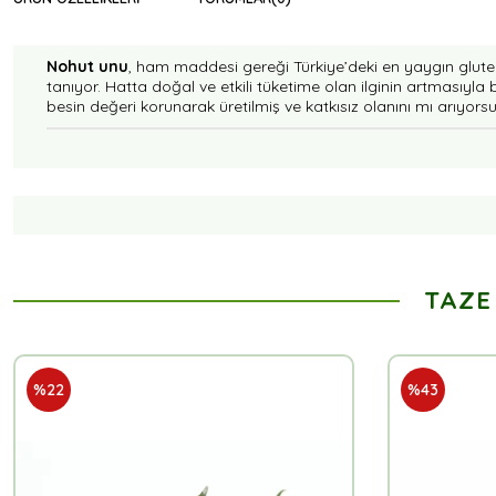
Nohut unu
, ham maddesi gereği Türkiye’deki en yaygın glutens
tanıyor. Hatta doğal ve etkili tüketime olan ilginin artmasıyla 
besin değeri korunarak üretilmiş ve katkısız olanını mı arıyor
TAZE
%22
%43