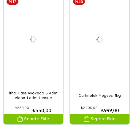
%17
%55
İthal Hass Avokado 5 Adet
Çarkıfelek Meyvesi 1kg
Alana 1 adet Hediye
₺660,00
₺2.200,00
₺550,00
₺999,00
Sepete Ekle
Sepete Ekle