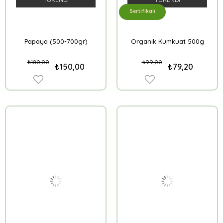
Sertifikalı
Papaya (500-700gr)
Organik Kumkuat 500g
₺180,00
₺99,00
₺150,00
₺79,20