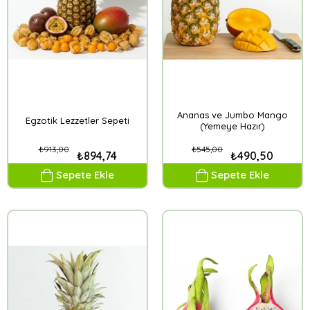
Ananas ve Jumbo Mango
Egzotik Lezzetler Sepeti
(Yemeye Hazır)
₺913,00
₺545,00
₺894,74
₺490,50
Sepete Ekle
Sepete Ekle