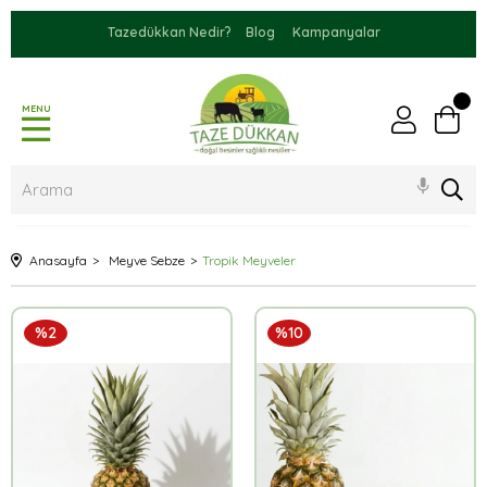
Tazedükkan Nedir?
Blog
Kampanyalar
MENU
Anasayfa
Meyve Sebze
Tropik Meyveler
%2
%10