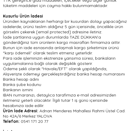
TTK gereğince gıda maddeleri, içecekler veya diğer günlük
tüketim maddeleri için cayma hakkı bulunmamaktadır.
Kusurlu Ürün İadesi
Üründen kaynaklanan herhangi bir kusurdan dolayı yapacağınız
iadelerde; ürünü teslim aldığınız 5 gün içerisinde, öncelikle ürün
görselini çekerek
[email protected]
adresine iletiniz.
İade şartlarına uygun durumlarda TAZE DÜKKAN’a
gönderdiğiniz tüm ürünlerin kargo masrafları firmamıza aittir.
Bunun için iade esnasında anlaşmalı kargo şirketimize ürünü
“karşı ödemeli” olarak teslim etmeniz yeterlidir.
Para iade işleminizin ekstrenize yansıma süresi, bankaların
uygulamalarına bağlı olarak değişiklik gösterir.
Ödeme şekli olarak “Havale/EFT” olarak yapıldığında;
Alışverişte ödemeyi gerçekleştirdiğiniz banka hesap numarasını
Banka hesap adını
Banka şube kodunu
Bankanın ismini
IBAN numaranızı, detaylıca tarafımıza e-mail adresimizden
iletmeniz yeterli olacaktır. İlgili tutar 1 iş günü içerisinde
hesabınıza iade edilir.
Ürün İade Adresi:
Adnan Menderes Mahallesi Rahmi Üstel Cad.
No 42A/6 Merkez YALOVA
Telefon:
0541 171 20 77