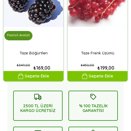
Pestisit Analizli
Taze Böğürtlen
Taze Frenk Üzümü
₺349,00
₺450,00
₺169,00
₺199,00
Sepete Ekle
Sepete Ekle
2500 TL ÜZERİ
% 100 TAZELİK
KARGO ÜCRETSİZ
GARANTİSİ