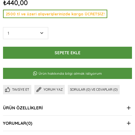
₺440,00
2500 tl ve üzeri alışverişlerinizde kargo ÜCRETSİZ!
Ürün hakkında bilgi almak istiyorum
TAVSIYE ET
YORUM YAZ
SORULAR (0) VE CEVAPLAR (0)
ÜRÜN ÖZELLIKLERI
YORUMLAR
(0)