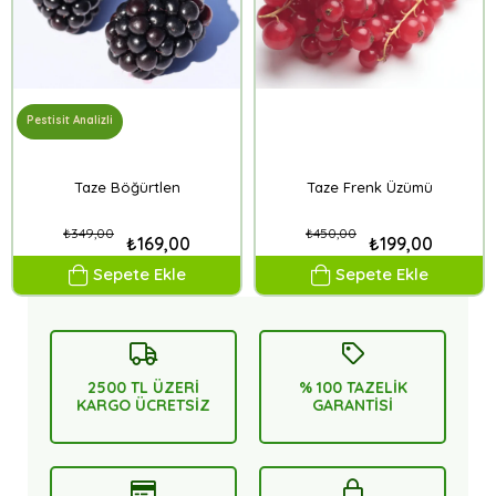
Pestisit Analizli
Taze Böğürtlen
Taze Frenk Üzümü
₺349,00
₺450,00
₺169,00
₺199,00
Sepete Ekle
Sepete Ekle
2500 TL ÜZERİ
% 100 TAZELİK
KARGO ÜCRETSİZ
GARANTİSİ