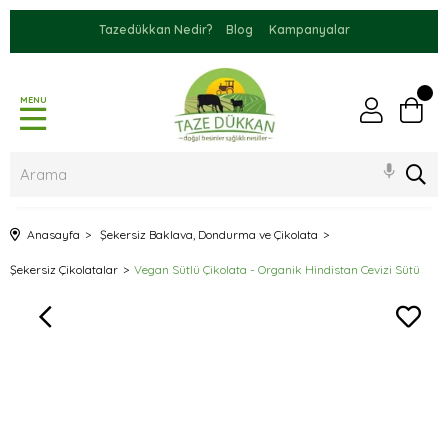
Tazedükkan Nedir?
Blog
Kampanyalar
MENU
Anasayfa
Şekersiz Baklava, Dondurma ve Çikolata
Şekersiz Çikolatalar
Vegan Sütlü Çikolata - Organik Hindistan Cevizi Sütü