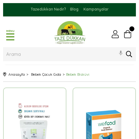
Tazedükkan Nedir?
Blog
Kampanyalar
MENU
Anasayfa
Bebek Çocuk Gıda
Bebek Bisküvi