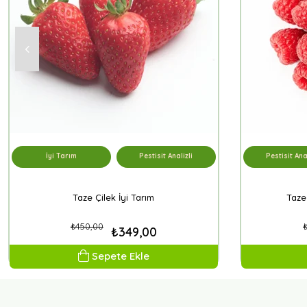
İyi Tarım
Pestisit Analizli
Pestisit Anal
Taze Çilek İyi Tarım
Taze
₺450,00
₺349,00
Sepete Ekle