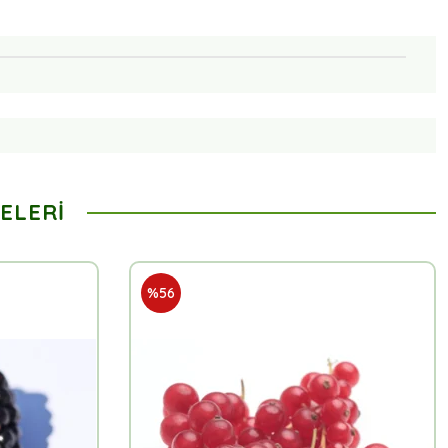
ELERI
%56