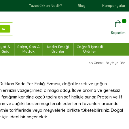
Tazedükkan Nedir?
Blog
Kampanyalar
Sepetim
iyat &
Salça, Sos &
Kadın Emeği
Coğrafi İşaretli
u Gıda
Mutfak
Ürünler
Ürünler
< < Önceki Sayfaya Dön
 Dükkan Sade Yer Fıstığı Ezmesi, doğal lezzeti ve yoğun
ünlerinizin vazgeçilmezi olmaya aday. İlave aroma ve gereksiz
ıstığının kendine özgü tadını en saf haliyle sunar. Protein ve lif
ın ve sağlıklı beslenmeyi tercih edenlerin favorileri arasında
hie tariflerinde veya meyvelerle birlikte tüketebilirsiniz. Doğal
için ideal bir seçenektir.