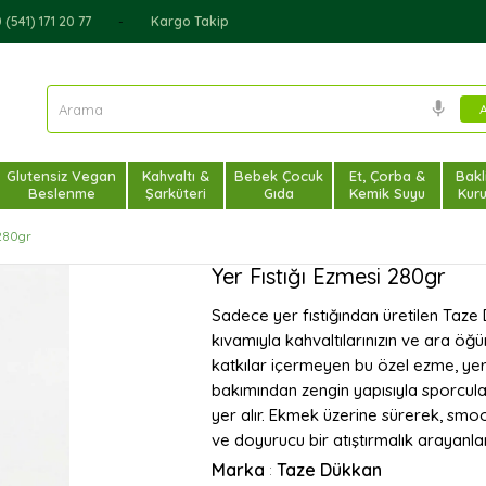
(541) 171 20 77
Kargo Takip
Glutensiz Vegan
Kahvaltı &
Bebek Çocuk
Et, Çorba &
Bakl
Beslenme
Şarküteri
Gıda
Kemik Suyu
Kur
 280gr
Yer Fıstığı Ezmesi 280gr
Sadece yer fıstığından üretilen Taze
kıvamıyla kahvaltılarınızın ve ara öğ
katkılar içermeyen bu özel ezme, yer f
bakımından zengin yapısıyla sporcular
yer alır. Ekmek üzerine sürerek, smoot
ve doyurucu bir atıştırmalık arayanlar 
Marka
Taze Dükkan
: