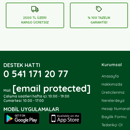
2500 TL ÜZERİ
% 100 TAZELİK
KARGO ÜCRETSİZ
GARANTİSİ
DESTEK HATTI
Kurumsal
0 541 171 20 77
Anasayfa
Hakkımızda
[email protected]
Mail:
Üreticilerimiz
Çalışma saatleri hafta içi: 10:00 - 19:00
Nerelerdeyiz
Cumartesi: 10:00 - 17:00
MOBIL UYGULAMALAR
Hesap Numarala
Bayilik Formu
Tedarikçi Ol