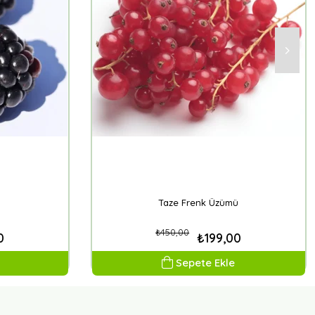
Taze Frenk Üzümü
₺450,00
0
₺199,00
Sepete Ekle