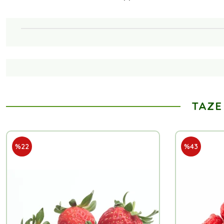
TAZE
%22
%43