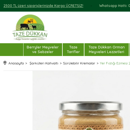
2500 TL üzeri siparişlerinizde Kargo ÜCRETSİZ!
Whatsapp Hattı: 0 
Berryler Meyveler
Taze
Taze Dükkan Orman
ve Sebzeler
Tarifler
Meyveleri Lezzetleri
Anasayfa
Şarküteri Kahvaltı
Sürülebilir Kremalar
Yer Fıstığı Ezmesi