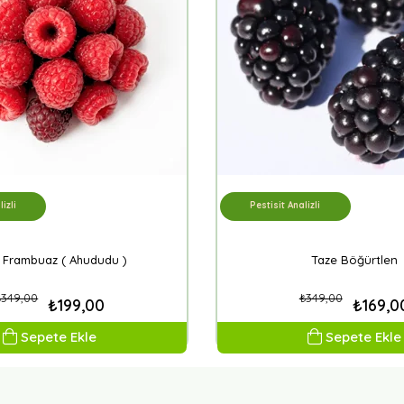
izli
Pestisit Analizli
 Frambuaz ( Ahududu )
Taze Böğürtlen
₺349,00
₺349,00
₺199,00
₺169,0
Sepete Ekle
Sepete Ekle