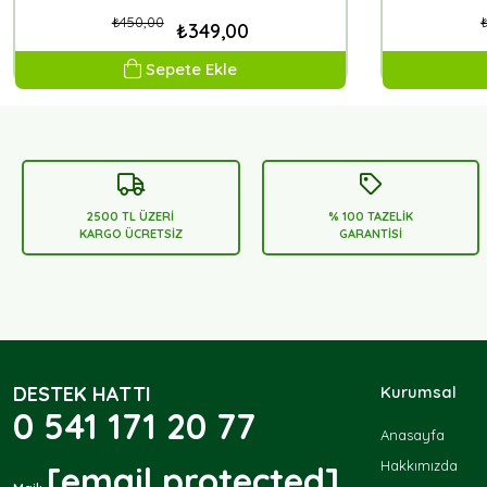
₺450,00
₺349,00
Sepete Ekle
2500 TL ÜZERİ
% 100 TAZELİK
KARGO ÜCRETSİZ
GARANTİSİ
DESTEK HATTI
Kurumsal
0 541 171 20 77
Anasayfa
Hakkımızda
[email protected]