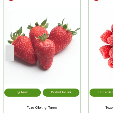
İyi Tarım
Pestisit Analizli
Pestisit Anal
Taze Çilek İyi Tarım
Taze