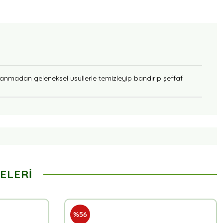
llanmadan geleneksel usullerle temizleyip bandırıp şeffaf
ELERI
%56