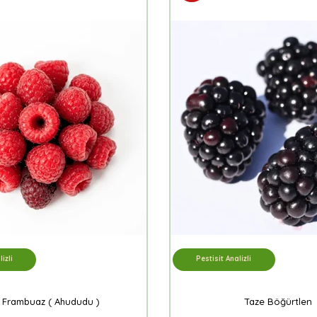
izli
Pestisit Analizli
 Frambuaz ( Ahududu )
Taze Böğürtlen