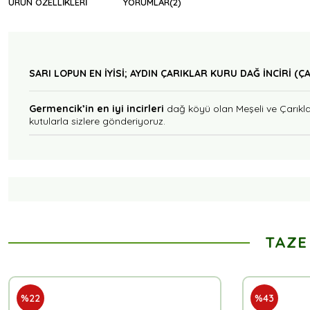
ÜRÜN ÖZELLIKLERI
YORUMLAR
(2)
SARI LOPUN EN İYİSİ; AYDIN ÇARIKLAR KURU DAĞ İNCİRİ (ÇA
Germencik’in en iyi incirleri
dağ köyü olan Meşeli ve Çarıklar
kutularla sizlere gönderiyoruz.
TAZE
%22
%43