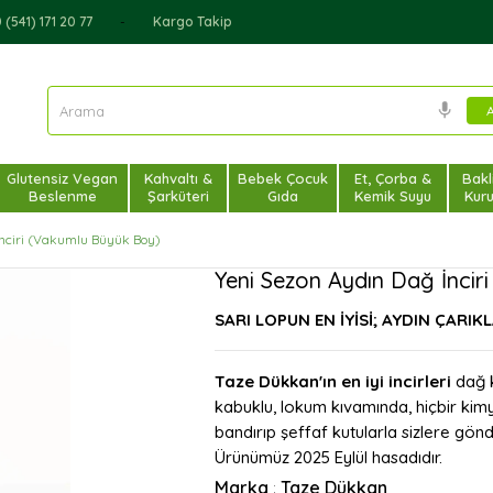
(541) 171 20 77
Kargo Takip
Glutensiz Vegan
Kahvaltı &
Bebek Çocuk
Et, Çorba &
Bakl
Beslenme
Şarküteri
Gıda
Kemik Suyu
Kur
İnciri (Vakumlu Büyük Boy)
Yeni Sezon Aydın Dağ İnci
SARI LOPUN EN İYİSİ; AYDIN ÇARI
Taze Dükkan'ın en iyi incirleri
dağ k
kabuklu, lokum kıvamında, hiçbir kim
bandırıp şeffaf kutularla sizlere gön
Ürünümüz 2025 Eylül hasadıdır.
Marka
Taze Dükkan
: