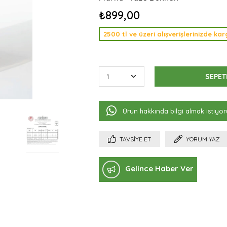
₺899,00
2500 tl ve üzeri alışverişlerinizde k
Ürün hakkında bilgi almak istiyo
TAVSIYE ET
YORUM YAZ
Gelince Haber Ver