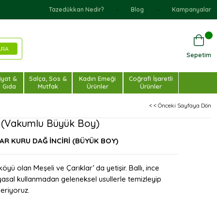
Tazedükkan Nedir?
Blog
Kampanyalar
Sepetim
iyat &
Salça, Sos &
Kadın Emeği
Coğrafi İşaretli
u Gıda
Mutfak
Ürünler
Ürünler
< < Önceki Sayfaya Dön
ri (Vakumlu Büyük Boy)
KLAR KURU DAĞ İNCİRİ (BÜYÜK
BOY)
öyü olan Meşeli ve Çarıklar’ da yetişir. Ballı, ince
yasal kullanmadan geleneksel usullerle temizleyip
deriyoruz.