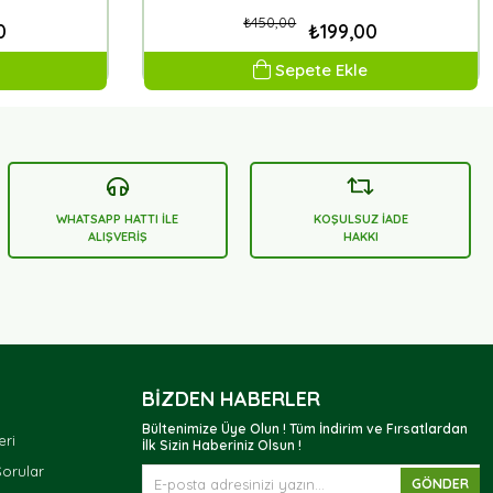
₺450,00
0
₺199,00
Sepete Ekle
WHATSAPP HATTI İLE
KOŞULSUZ İADE
ALIŞVERİŞ
HAKKI
BIZDEN HABERLER
Bültenimize Üye Olun ! Tüm İndirim ve Fırsatlardan
eri
İlk Sizin Haberiniz Olsun !
Sorular
GÖNDER