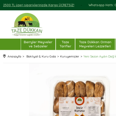
2500 TL üzeri siparişlerinizde Kargo ÜCRETSİZ!
Whatsapp Hattı: 0 
Berryler Meyveler
Taze
Taze Dükkan Orman
ve Sebzeler
Tarifler
Meyveleri Lezzetleri
Anasayfa
Bakliyat & Kuru Gıda
Kuruyemişler
Yeni Sezon Aydın Dağ 