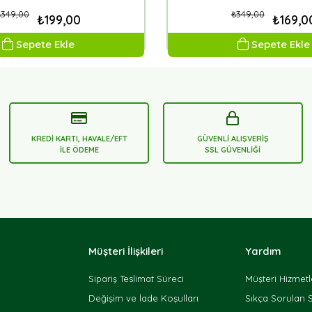
₺349,00
₺349,00
₺199,00
₺169,0
Sepete Ekle
Sepete Ekle
KREDİ KARTI, HAVALE/EFT
GÜVENLİ ALIŞVERİŞ
İLE ÖDEME
SSL GÜVENLİĞİ
Müşteri İlişkileri
Yardım
Sipariş Teslimat Süreci
Müşteri Hizmetl
Değişim ve İade Koşulları
Sıkça Sorulan 