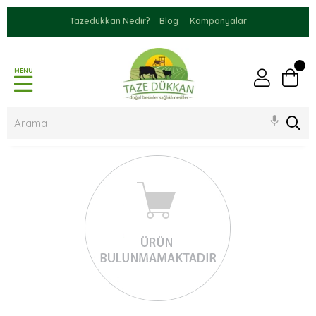
Tazedükkan Nedir?
Blog
Kampanyalar
MENU