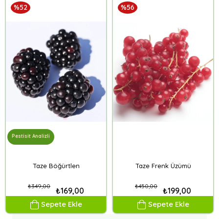
%52
%56
Pestisit Analizli
Taze Böğürtlen
Taze Frenk Üzümü
₺349,00
₺450,00
₺169,00
₺199,00
Sepete Ekle
Sepete Ekle