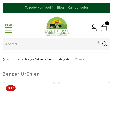
Tazedükkan Nedir?
Blog
Kampanyalar
MENU
Anasayfa
Meyve Sebze
Mevsim Meyveleri
Taze Kiraz
Benzer Ürünler
%17