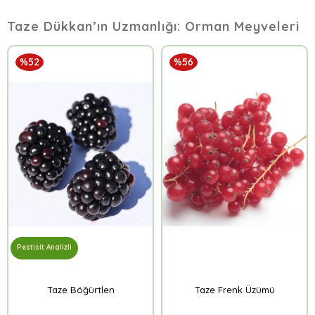
Taze Dükkan’ın Uzmanlığı: Orman Meyveleri
%52
%56
Pestisit Analizli
Taze Böğürtlen
Taze Frenk Üzümü