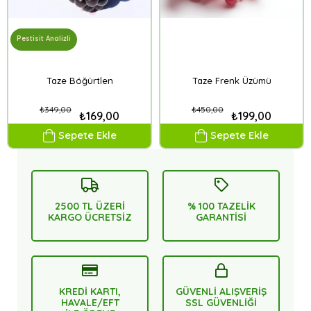
Pestisit Analizli
Taze Böğürtlen
Taze Frenk Üzümü
₺349,00
₺450,00
₺169,00
₺199,00
Sepete Ekle
Sepete Ekle
2500 TL ÜZERİ
% 100 TAZELİK
KARGO ÜCRETSİZ
GARANTİSİ
KREDİ KARTI,
GÜVENLİ ALIŞVERİŞ
HAVALE/EFT
SSL GÜVENLİĞİ