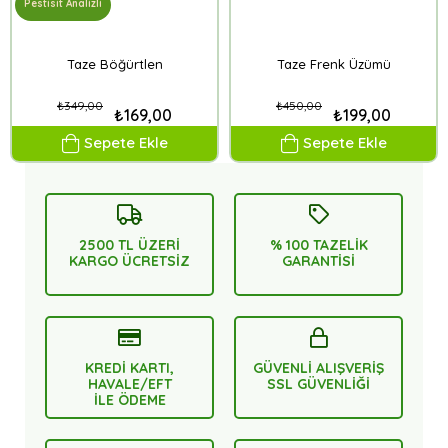
Pestisit Analizli
Taze Böğürtlen
Taze Frenk Üzümü
₺349,00
₺450,00
₺169,00
₺199,00
Sepete Ekle
Sepete Ekle
2500 TL ÜZERİ
% 100 TAZELİK
KARGO ÜCRETSİZ
GARANTİSİ
KREDİ KARTI,
GÜVENLİ ALIŞVERİŞ
HAVALE/EFT
SSL GÜVENLİĞİ
İLE ÖDEME