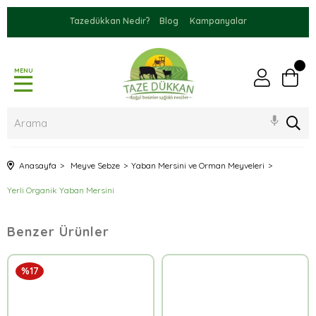
Tazedükkan Nedir?
Blog
Kampanyalar
MENU
Anasayfa
Meyve Sebze
Yaban Mersini ve Orman Meyveleri
Yerli Organik Yaban Mersini
Benzer Ürünler
%17