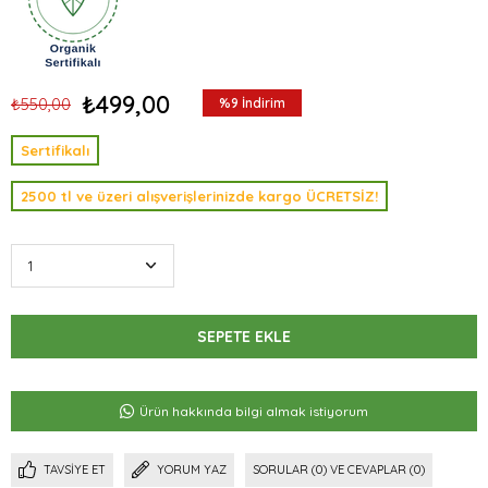
₺499,00
₺550,00
%
9
İndirim
Sertifikalı
2500 tl ve üzeri alışverişlerinizde kargo ÜCRETSİZ!
Ürün hakkında bilgi almak istiyorum
TAVSIYE ET
YORUM YAZ
SORULAR (0) VE CEVAPLAR (0)