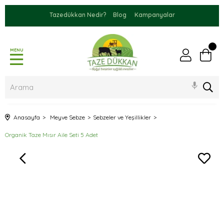
Tazedükkan Nedir?
Blog
Kampanyalar
MENU
Anasayfa
Meyve Sebze
Sebzeler ve Yeşillikler
Organik Taze Mısır Aile Seti 5 Adet