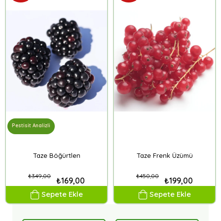
Pestisit Analizli
Taze Böğürtlen
Taze Frenk Üzümü
₺349,00
₺450,00
₺169,00
₺199,00
Sepete Ekle
Sepete Ekle