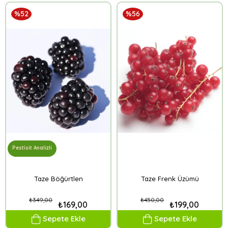
%52
%56
Pestisit Analizli
Taze Böğürtlen
Taze Frenk Üzümü
₺349,00
₺450,00
₺169,00
₺199,00
Sepete Ekle
Sepete Ekle