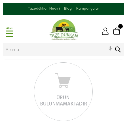
Tazedükkan Nedir?
Blog
Kampanyalar
MENU