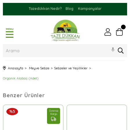
Tazedükkan Nedir?
Blog
Kampanyalar
MENU
Anasayfa
Meyve Sebze
Sebzeler ve Yeşillikler
Organik Alabaş (Adet)
Benzer Ürünler
%5
Ücretsiz
Kargo