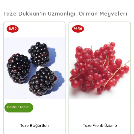
Taze Dükkan’ın Uzmanlığı: Orman Meyveleri
%52
%56
Pestisit Analizli
Taze Böğürtlen
Taze Frenk Üzümü