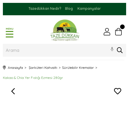
Tazedükkan Nedir?
Blog
Kampanyalar
MENU
Anasayfa
Şarküteri Kahvaltı
Sürülebilir Kremalar
Kakao & Chia Yer Fıstığı Ezmesi 280gr