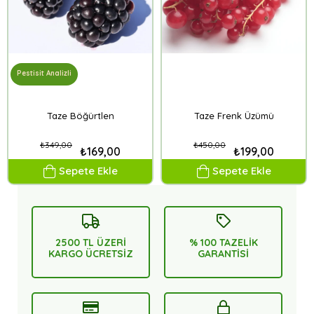
Pestisit Analizli
Taze Böğürtlen
Taze Frenk Üzümü
₺349,00
₺450,00
₺169,00
₺199,00
Sepete Ekle
Sepete Ekle
2500 TL ÜZERİ
% 100 TAZELİK
KARGO ÜCRETSİZ
GARANTİSİ