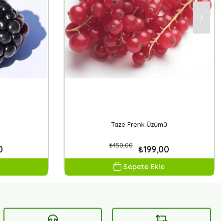
Taze Frenk Üzümü
₺450,00
0
₺199,00
Sepete Ekle