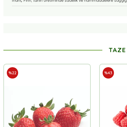
İnanç Fırın, tahin üretiminde sadelik ve hammaddelere saygıyı es
TAZE
%22
%43