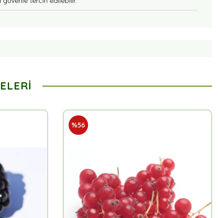
güvenle tercih edilebilir.
ELERI
%56