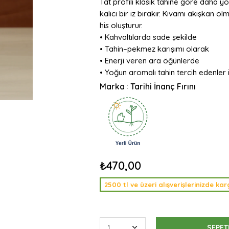
Tat profili klasik tahine göre daha y
kalıcı bir iz bırakır. Kıvamı akışkan o
his oluşturur.
• Kahvaltılarda sade şekilde
• Tahin–pekmez karışımı olarak
• Enerji veren ara öğünlerde
• Yoğun aromalı tahin tercih edenler 
Marka
Tarihi İnanç Fırını
:
₺470,00
2500 tl ve üzeri alışverişlerinizde k