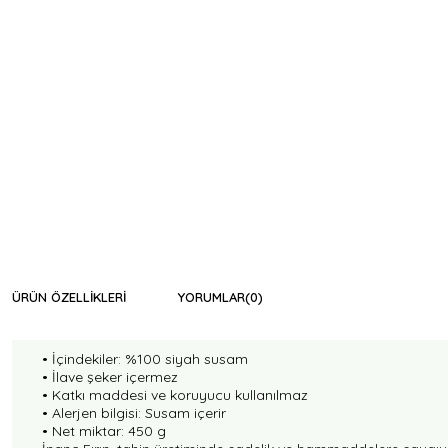
ÜRÜN ÖZELLIKLERI
YORUMLAR
(0)
• İçindekiler: %100 siyah susam
• İlave şeker içermez
• Katkı maddesi ve koruyucu kullanılmaz
• Alerjen bilgisi: Susam içerir
• Net miktar: 450 g