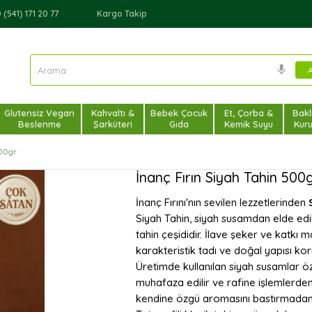
(541) 171 20 77
Kargo Takip
Glutensiz Vegan
Kahvaltı &
Bebek Çocuk
Et, Çorba &
Bakl
Beslenme
Şarküteri
Gıda
Kemik Suyu
Kur
500gr
İnanç Fırın Siyah Tahin 500
İnanç Fırını'nın sevilen lezzetlerinden
Siyah Tahin, siyah susamdan elde edi
tahin çeşididir. İlave şeker ve katkı 
karakteristik tadı ve doğal yapısı koru
Üretimde kullanılan siyah susamlar ö
muhafaza edilir ve rafine işlemlerde
kendine özgü aromasını bastırmadan s