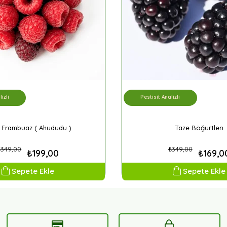
izli
Pestisit Analizli
 Frambuaz ( Ahududu )
Taze Böğürtlen
₺349,00
₺349,00
₺199,00
₺169,0
Sepete Ekle
Sepete Ekle