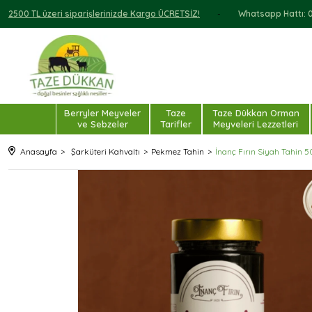
2500 TL üzeri siparişlerinizde Kargo ÜCRETSİZ!
Whatsapp Hattı: 0 
Berryler Meyveler
Taze
Taze Dükkan Orman
ve Sebzeler
Tarifler
Meyveleri Lezzetleri
Anasayfa
Şarküteri Kahvaltı
Pekmez Tahin
İnanç Fırın Siyah Tahin 