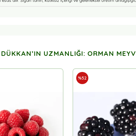
as alır. Siyah tahin, katkısız içeriği ve geleneksel üretim anlayışıyla 
 DÜKKAN’IN UZMANLIĞI: ORMAN MEYV
%52