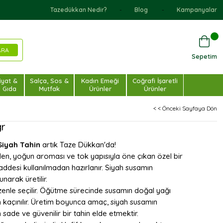
Tazedükkan Nedir?
Blog
Kampanyalar
Sepetim
iyat &
Salça, Sos &
Kadın Emeği
Coğrafi İşaretli
u Gıda
Mutfak
Ürünler
Ürünler
< < Önceki Sayfaya Dön
gr
Siyah Tahin
artık Taze Dükkan'da!
len, yoğun aroması ve tok yapısıyla öne çıkan özel bir
maddesi kullanılmadan hazırlanır. Siyah susamın
narak üretilir.
zenle seçilir. Öğütme sürecinde susamın doğal yağı
n kaçınılır. Üretim boyunca amaç, siyah susamın
ade ve güvenilir bir tahin elde etmektir.