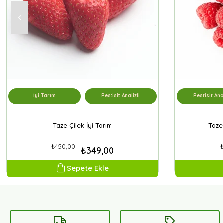
İyi Tarım
Pestisit Analizli
Pestisit Anal
Taze Çilek İyi Tarım
Taze
₺450,00
₺349,00
Sepete Ekle