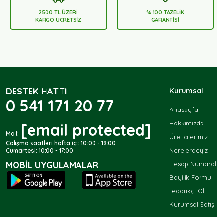
2500 TL ÜZERİ
% 100 TAZELİK
KARGO ÜCRETSİZ
GARANTİSİ
DESTEK HATTI
Kurumsal
0 541 171 20 77
Anasayfa
Hakkımızda
[email protected]
Mail:
Üreticilerimiz
Çalışma saatleri hafta içi: 10:00 - 19:00
Nerelerdeyiz
Cumartesi: 10:00 - 17:00
MOBIL UYGULAMALAR
Hesap Numarala
Bayilik Formu
Tedarikçi Ol
Kurumsal Satış