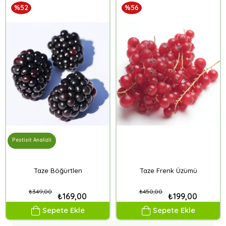
%52
%56
Pestisit Analizli
Taze Böğürtlen
Taze Frenk Üzümü
₺349,00
₺450,00
₺169,00
₺199,00
Sepete Ekle
Sepete Ekle