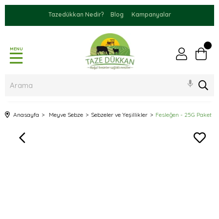
Tazedükkan Nedir?
Blog
Kampanyalar
MENU
Anasayfa
Meyve Sebze
Sebzeler ve Yeşillikler
Fesleğen - 25G Paket