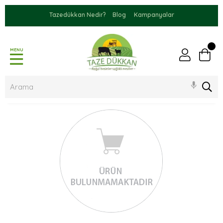
Tazedükkan Nedir?
Blog
Kampanyalar
MENU