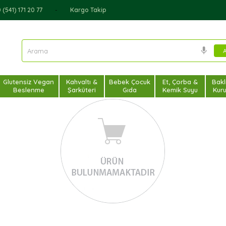
(541) 171 20 77
Kargo Takip
Glutensiz Vegan
Kahvaltı &
Bebek Çocuk
Et, Çorba &
Bakl
Beslenme
Şarküteri
Gıda
Kemik Suyu
Kur