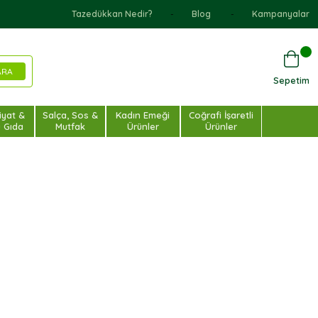
Tazedükkan Nedir?
Blog
Kampanyalar
Sepetim
iyat &
Salça, Sos &
Kadın Emeği
Coğrafi İşaretli
u Gıda
Mutfak
Ürünler
Ürünler