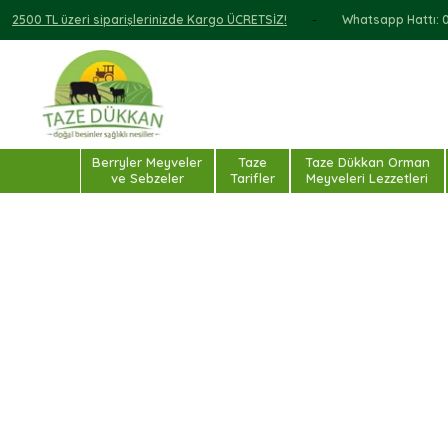
2500 TL üzeri siparişlerinizde Kargo ÜCRETSİZ!
Whatsapp Hattı: 0 
Berryler Meyveler
Taze
Taze Dükkan Orman
ve Sebzeler
Tarifler
Meyveleri Lezzetleri