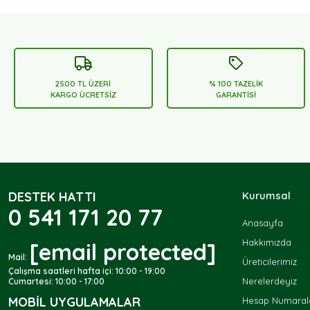
2500 TL ÜZERİ
% 100 TAZELİK
KARGO ÜCRETSİZ
GARANTİSİ
DESTEK HATTI
Kurumsal
0 541 171 20 77
Anasayfa
Hakkımızda
[email protected]
Mail:
Üreticilerimiz
Çalışma saatleri hafta içi: 10:00 - 19:00
Nerelerdeyiz
Cumartesi: 10:00 - 17:00
MOBIL UYGULAMALAR
Hesap Numarala