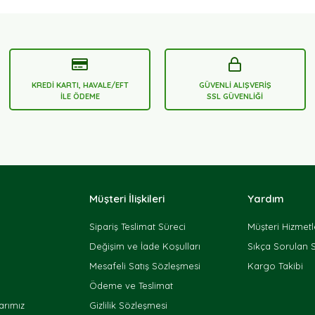
KREDİ KARTI, HAVALE/EFT
GÜVENLİ ALIŞVERİŞ
İLE ÖDEME
SSL GÜVENLİĞİ
Müşteri İlişkileri
Yardım
Sipariş Teslimat Süreci
Müşteri Hizmetl
Değişim ve İade Koşulları
Sıkça Sorulan 
Mesafeli Satış Sözleşmesi
Kargo Takibi
Ödeme ve Teslimat
rımız
Gizlilik Sözleşmesi