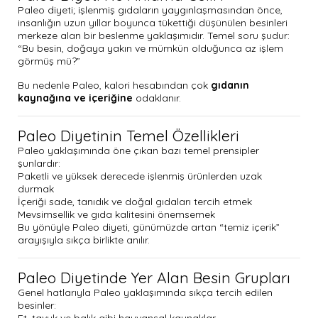
Paleo diyeti; işlenmiş gıdaların yaygınlaşmasından önce,
insanlığın uzun yıllar boyunca tükettiği düşünülen besinleri
merkeze alan bir beslenme yaklaşımıdır. Temel soru şudur:
“Bu besin, doğaya yakın ve mümkün olduğunca az işlem
görmüş mü?”
Bu nedenle Paleo, kalori hesabından çok
gıdanın
kaynağına ve içeriğine
odaklanır.
Paleo Diyetinin Temel Özellikleri
Paleo yaklaşımında öne çıkan bazı temel prensipler
şunlardır:
Paketli ve yüksek derecede işlenmiş ürünlerden uzak
durmak
İçeriği sade, tanıdık ve doğal gıdaları tercih etmek
Mevsimsellik ve gıda kalitesini önemsemek
Bu yönüyle Paleo diyeti, günümüzde artan “temiz içerik”
arayışıyla sıkça birlikte anılır.
Paleo Diyetinde Yer Alan Besin Grupları
Genel hatlarıyla Paleo yaklaşımında sıkça tercih edilen
besinler:
Et, tavuk ve balık gibi hayvansal kaynaklar