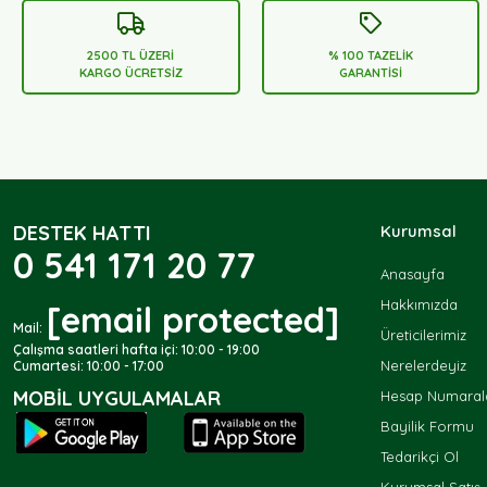
2500 TL ÜZERİ
% 100 TAZELİK
KARGO ÜCRETSİZ
GARANTİSİ
DESTEK HATTI
Kurumsal
0 541 171 20 77
Anasayfa
Hakkımızda
[email protected]
Mail:
Üreticilerimiz
Çalışma saatleri hafta içi: 10:00 - 19:00
Nerelerdeyiz
Cumartesi: 10:00 - 17:00
MOBIL UYGULAMALAR
Hesap Numarala
Bayilik Formu
Tedarikçi Ol