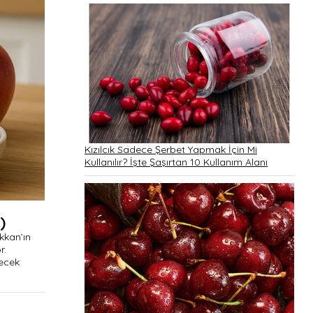
Kızılcık Sadece Şerbet Yapmak İçin Mi
Kullanılır? İşte Şaşırtan 10 Kullanım Alanı
)
kkan’ın
r.
recek