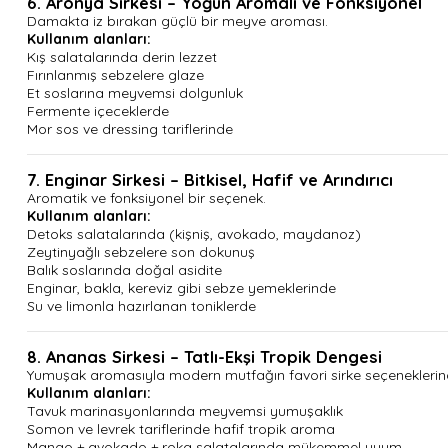
6. Aronya Sirkesi – Yoğun Aromalı ve Fonksiyonel
Damakta iz bırakan güçlü bir meyve aroması.
Kullanım alanları:
Kış salatalarında derin lezzet
Fırınlanmış sebzelere glaze
Et soslarına meyvemsi dolgunluk
Fermente içeceklerde
Mor sos ve dressing tariflerinde
7. Enginar Sirkesi – Bitkisel, Hafif ve Arındırıcı
Aromatik ve fonksiyonel bir seçenek.
Kullanım alanları:
Detoks salatalarında (kişniş, avokado, maydanoz)
Zeytinyağlı sebzelere son dokunuş
Balık soslarında doğal asidite
Enginar, bakla, kereviz gibi sebze yemeklerinde
Su ve limonla hazırlanan toniklerde
8. Ananas Sirkesi – Tatlı-Ekşi Tropik Dengesi
Yumuşak aromasıyla modern mutfağın favori sirke seçeneklerin
Kullanım alanları:
Tavuk marinasyonlarında meyvemsi yumuşaklık
Somon ve levrek tariflerinde hafif tropik aroma
Mango + avokado + roka salatalarında mükemmel uyum