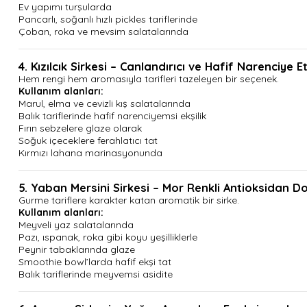
Ev yapımı turşularda
Pancarlı, soğanlı hızlı pickles tariflerinde
Çoban, roka ve mevsim salatalarında
4. Kızılcık Sirkesi – Canlandırıcı ve Hafif Narenciye Etk
Hem rengi hem aromasıyla tarifleri tazeleyen bir seçenek.
Kullanım alanları:
Marul, elma ve cevizli kış salatalarında
Balık tariflerinde hafif narenciyemsi ekşilik
Fırın sebzelere glaze olarak
Soğuk içeceklere ferahlatıcı tat
Kırmızı lahana marinasyonunda
5. Yaban Mersini Sirkesi – Mor Renkli Antioksidan D
Gurme tariflere karakter katan aromatik bir sirke.
Kullanım alanları:
Meyveli yaz salatalarında
Pazı, ıspanak, roka gibi koyu yeşilliklerle
Peynir tabaklarında glaze
Smoothie bowl’larda hafif ekşi tat
Balık tariflerinde meyvemsi asidite