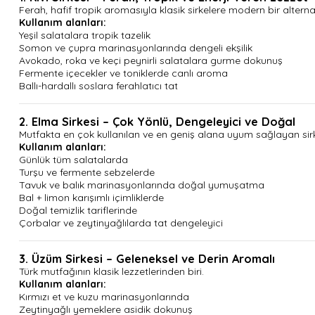
Ferah, hafif tropik aromasıyla klasik sirkelere modern bir alternat
Kullanım alanları:
Yeşil salatalara tropik tazelik
Somon ve çupra marinasyonlarında dengeli ekşilik
Avokado, roka ve keçi peynirli salatalara gurme dokunuş
Fermente içecekler ve toniklerde canlı aroma
Ballı-hardallı soslara ferahlatıcı tat
2. Elma Sirkesi – Çok Yönlü, Dengeleyici ve Doğal
Mutfakta en çok kullanılan ve en geniş alana uyum sağlayan sir
Kullanım alanları:
Günlük tüm salatalarda
Turşu ve fermente sebzelerde
Tavuk ve balık marinasyonlarında doğal yumuşatma
Bal + limon karışımlı içimliklerde
Doğal temizlik tariflerinde
Çorbalar ve zeytinyağlılarda tat dengeleyici
3. Üzüm Sirkesi – Geleneksel ve Derin Aromalı
Türk mutfağının klasik lezzetlerinden biri.
Kullanım alanları:
Kırmızı et ve kuzu marinasyonlarında
Zeytinyağlı yemeklere asidik dokunuş