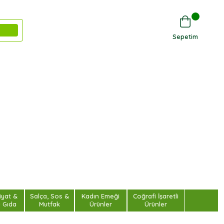
Sepetim
iyat &
Salça, Sos &
Kadın Emeği
Coğrafi İşaretli
u Gıda
Mutfak
Ürünler
Ürünler