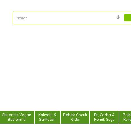
Glutensiz Vegan
Kahvaltı &
Bebek Çocuk
Et, Çorba &
Bakl
Beslenme
Şarküteri
Gıda
Kemik Suyu
Kur