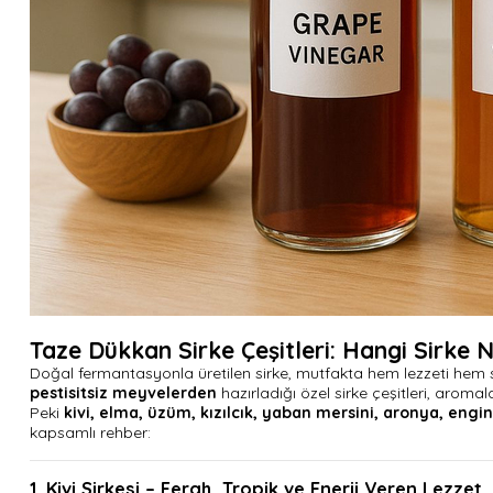
Taze Dükkan Sirke Çeşitleri: Hangi Sirke 
Doğal fermantasyonla üretilen sirke, mutfakta hem lezzeti hem s
pestisitsiz meyvelerden
hazırladığı özel sirke çeşitleri, aromal
Peki
kivi, elma, üzüm, kızılcık, yaban mersini, aronya, engi
kapsamlı rehber:
1. Kivi Sirkesi – Ferah, Tropik ve Enerji Veren Lezzet