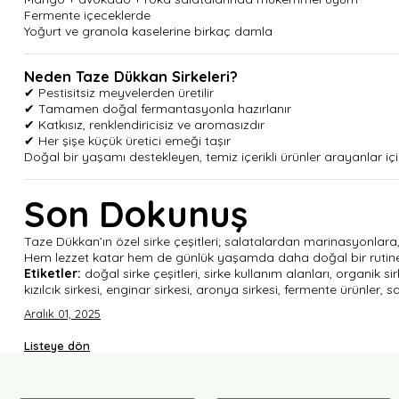
Fermente içeceklerde
Yoğurt ve granola kaselerine birkaç damla
Neden Taze Dükkan Sirkeleri?
✔ Pestisitsiz meyvelerden üretilir
✔ Tamamen doğal fermantasyonla hazırlanır
✔ Katkısız, renklendiricisiz ve aromasızdır
✔ Her şişe küçük üretici emeği taşır
Doğal bir yaşamı destekleyen, temiz içerikli ürünler arayanlar içi
Son Dokunuş
Taze Dükkan’ın özel sirke çeşitleri; salatalardan marinasyonlara,
Hem lezzet katar hem de günlük yaşamda daha doğal bir rutine 
Etiketler:
doğal sirke çeşitleri, sirke kullanım alanları, organik sir
kızılcık sirkesi, enginar sirkesi, aronya sirkesi, fermente ürünler, s
Aralık 01, 2025
Listeye dön