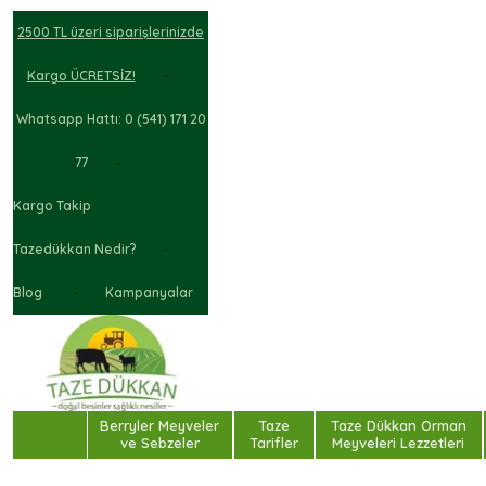
2500 TL üzeri siparişlerinizde
Kargo ÜCRETSİZ!
Whatsapp Hattı: 0 (541) 171 20
77
Kargo Takip
Tazedükkan Nedir?
Blog
Kampanyalar
Berryler Meyveler
Taze
Taze Dükkan Orman
ve Sebzeler
Tarifler
Meyveleri Lezzetleri