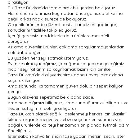
bırakılıyor.
Biz Taze Dükkan’da tam olarak bu yerden bakıyoruz.
Her ürünü raflarımıza koymadan önce yalnızca etiketine
değil, arkasındaki sürece de bakıyoruz.
Organik ürünlerde düzenli pestisit analizleri yaptırıyor,
sonuçlarını titizlikle takip ediyoruz.
İçeriği gereksiz maddelerle dolu ürünlere mesafeli
duruyoruz.
Az ama güvenilir ürünler, çok ama sorgulanmayanlardan
çok daha değerli.
Bu yüzden her şeyi satmak istemiyoruz.
Evimize almayacağımız, çocuğumuza yedirmeyeceğimiz
hiçbir şeyi raflarımıza koymamak bizim için bir ilke.
Taze Dükkan’daki alışveriş biraz daha yavaş, biraz daha
seçerek ilerliyor.
Ama sonunda, içi tamamen güven dolu bir sepet kalıyor
geriye.
Bugün alışveriş sepetimiz belki daha sade.
Ama ne aldığımızı biliyoruz, kime sunduğumuzu biliyoruz ve
neden sattığımızı çok iyi anlıyoruz.
Taze Dükkan olarak sağlıklı beslenmeyi herkes için ulaşılır
kılmak, organik meyve ve sebze seçenekleri sunmak ve
doğal ürünlerde kaliteyi her zaman ön planda tutmak bizim
önceliğimiz.
İster sabah kahvaltınız için taze yaban mersini seçin, ister