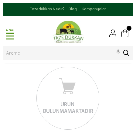
Tazedükkan Nedir?
Blog
Kampanyalar
MENU