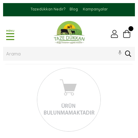
Tazedükkan Nedir?
Blog
Kampanyalar
MENU